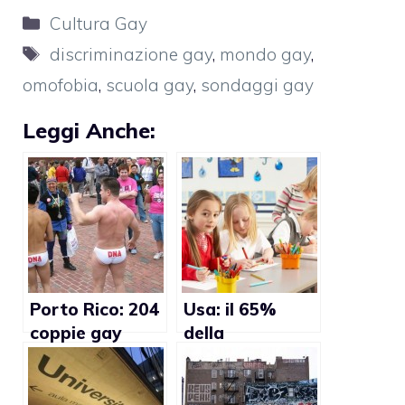
Categorie
Cultura Gay
Tag
discriminazione gay
,
mondo gay
,
omofobia
,
scuola gay
,
sondaggi gay
Leggi Anche:
Porto Rico: 204
Usa: il 65%
coppie gay
della
lasciano l’isola
popolazione
perchè non si
non vuole che si
sentono sicure
parli di