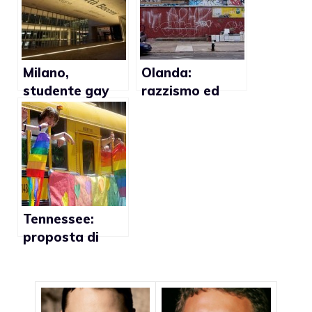
omosessualità
nelle scuole
Milano,
Olanda:
studente gay
razzismo ed
aggredito alla
omofobia in
Bocconi:
aumento negli
”Omosessuale,
ambienti caotici
frocio e
ricchione”‎
Tennessee:
proposta di
legge per
vietare che si
parli di
omosessualità