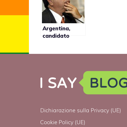
Italia?
Argentina,
candidato
presidente
Eduardo
Duhalde vuole
sopprimere
legge sul
matrimonio gay
Dichiarazione sulla Privacy (UE)
Cookie Policy (UE)