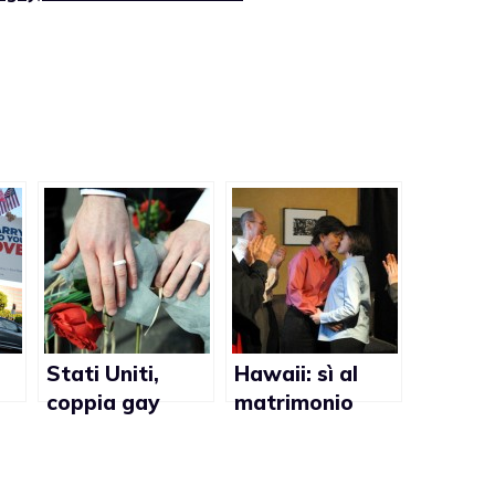
Stati Uniti,
Hawaii: sì al
coppia gay
matrimonio
militare si
omosessuale
fidanza a Camp
Pendleton in