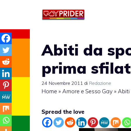
Vai
al
contenuto
Abiti da sp
prima sfila
24 Novembre 2011
di
Redazione
Home
»
Amore e Sesso Gay
»
Abiti
Spread the love