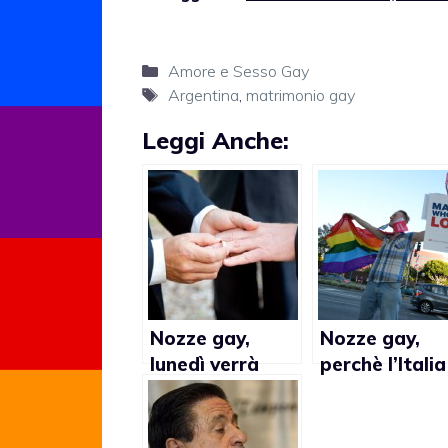
Categorie
Amore e Sesso Gay
Tag
Argentina
,
matrimonio gay
Leggi Anche:
Nozze gay,
Nozze gay,
lunedì verrà
perchè l’Italia
registrato il
dovrebbe
primo
imitare
matrimonio in
l’Inghilterra