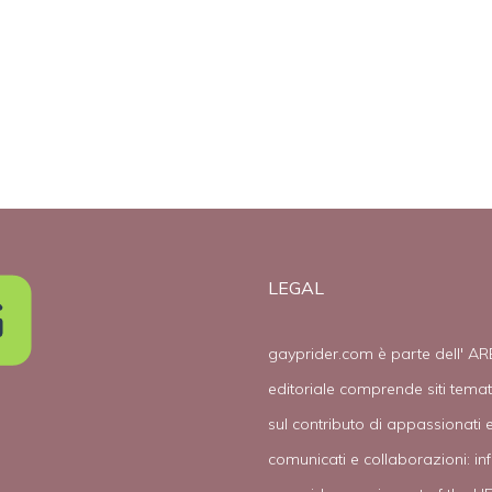
California
LEGAL
gayprider.com è parte dell' AR
editoriale comprende siti tema
sul contributo di appassionati e
comunicati e collaborazioni:
in