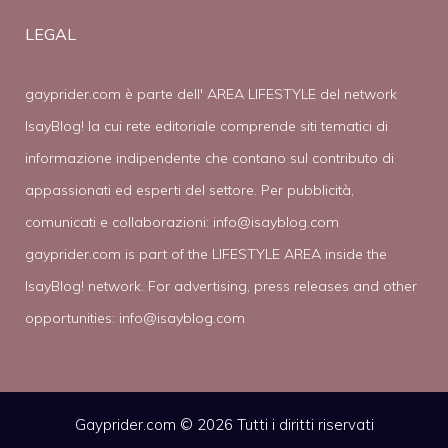
LEGAL
gayprider.com è parte dell' AREA LIFESTYLE del network
IsayBlog! la cui rete editoriale comprende siti tematici di
informazione indipendente che contano sul contributo di
appassionati ed esperti del settore. Per pubblicità,
comunicati e collaborazioni:
info@isayblog.com
gayprider.com is part of the LIFESTYLE AREA inside the
IsayBlog! network. For advertising, press releases and other
opportunities:
info@isayblog.com
Gayprider.com © 2026 Tutti i diritti riservati