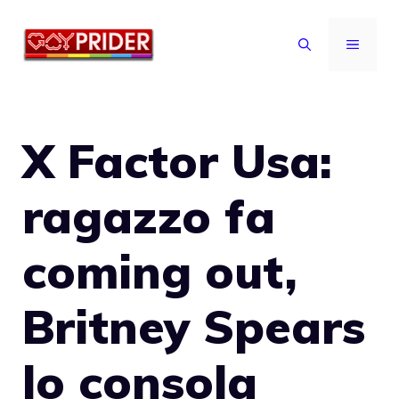
Vai
al
MENU
contenuto
X Factor Usa:
ragazzo fa
coming out,
Britney Spears
lo consola