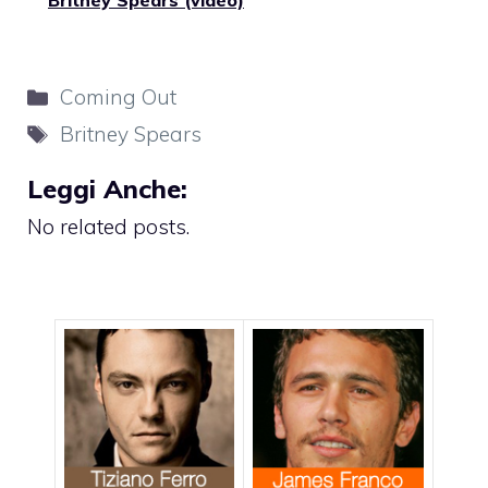
Britney Spears (video)
Categorie
Coming Out
Tag
Britney Spears
Leggi Anche:
No related posts.