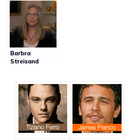
Biden: “I
Martin e Neil
matrimoni gay
Patrick Harris
saranno
festeggiano
inevitabili”
l’abrograzione
del DADT su
Twitter
Barbra
Streisand
contro Barack
Obama per la
mancata
abolizione del
DADT (video)