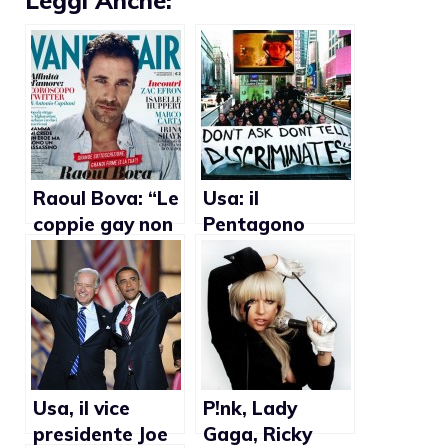
Raoul Bova: “Le
Usa: il
coppie gay non
Pentagono
sono coppie di
annuncia la fine
serie B”
del Don’t ask
don’t tell
Usa, il vice
P!nk, Lady
presidente Joe
Gaga, Ricky