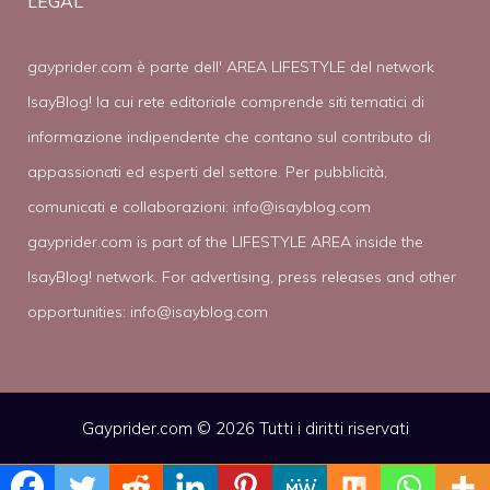
LEGAL
gayprider.com è parte dell' AREA LIFESTYLE del network
IsayBlog! la cui rete editoriale comprende siti tematici di
informazione indipendente che contano sul contributo di
appassionati ed esperti del settore. Per pubblicità,
comunicati e collaborazioni:
info@isayblog.com
gayprider.com is part of the LIFESTYLE AREA inside the
IsayBlog! network. For advertising, press releases and other
opportunities:
info@isayblog.com
Gayprider.com © 2026 Tutti i diritti riservati