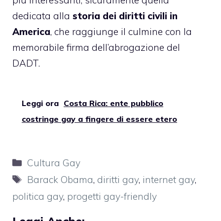
più interessanti, sicuramente quella
dedicata alla
storia dei diritti civili in
America
, che raggiunge il culmine con
la
memorabile firma dell’abrogazione del
DADT
.
Leggi ora
Costa Rica: ente pubblico
costringe gay a fingere di essere etero
Categorie
Cultura Gay
Tag
Barack Obama
,
diritti gay
,
internet gay
,
politica gay
,
progetti gay-friendly
Leggi Anche: