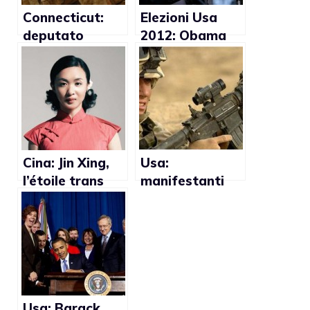
Connecticut:
Elezioni Usa
deputato
2012: Obama
vorrebbe
punta sui gay
celebrare le
per la
celebrazioni
riconferma
gay nelle basi
della Marina
Cina: Jin Xing,
Usa:
l’étoile trans
manifestanti
della danza
condannati per
aver
discriminato
militari gay
Usa: Barack