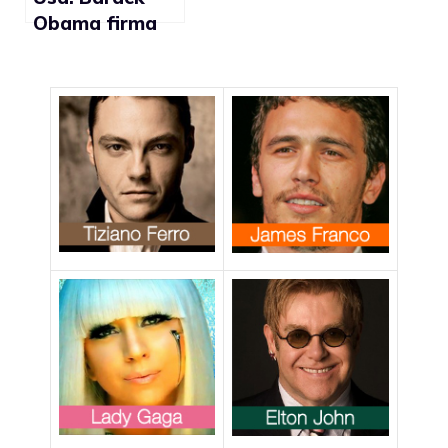
Obama firma
l’abrogazione
del DADT e
riflette sulle
nozze gay