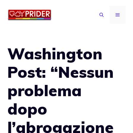
Vai
al
MENU
contenuto
Washington
Post: “Nessun
problema
dopo
l’abrogazione