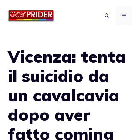
Vai
al
MENU
contenuto
Vicenza: tenta
il suicidio da
un cavalcavia
dopo aver
fatto coming