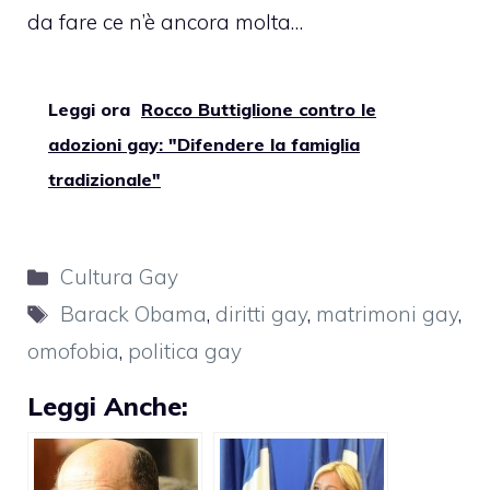
da fare ce n’è ancora molta…
Leggi ora
Rocco Buttiglione contro le
adozioni gay: "Difendere la famiglia
tradizionale"
Categorie
Cultura Gay
Tag
Barack Obama
,
diritti gay
,
matrimoni gay
,
omofobia
,
politica gay
Leggi Anche: