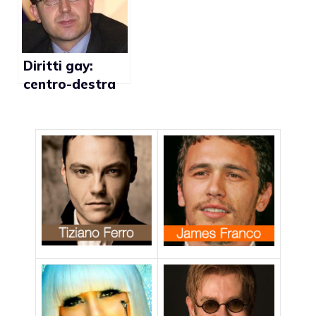
economica in
Spagna”
Diritti gay:
centro-destra
aperto al
dialogo