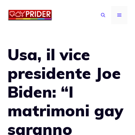
Vai
al
MENU
contenuto
Usa, il vice
presidente Joe
Biden: “I
matrimoni gay
saranno