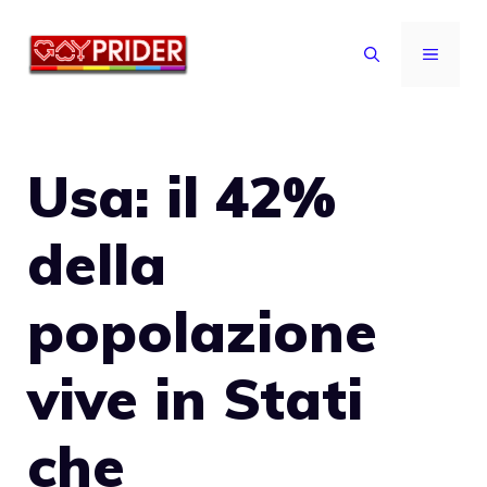
Vai
al
MENU
contenuto
Usa: il 42%
della
popolazione
vive in Stati
che