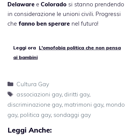
Delaware
e
Colorado
si stanno prendendo
in considerazione le unioni civili. Progressi
che
fanno ben sperare
nel futuro!
Leggi ora
L'omofobia politica che non pensa
ai bambini
Categorie
Cultura Gay
Tag
associazioni gay
,
diritti gay
,
discriminazione gay
,
matrimoni gay
,
mondo
gay
,
politica gay
,
sondaggi gay
Leggi Anche: