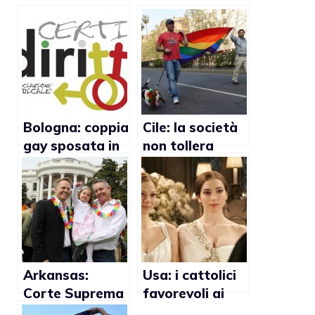
Bologna: coppia
Cile: la società
gay sposata in
non tollera
Spagna vuole
l’omosessualità
essere
riconosciuta dal
Comune
Arkansas:
Usa: i cattolici
Corte Suprema
favorevoli ai
prende in
matrimoni gay