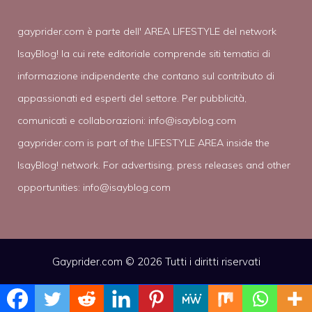
gayprider.com è parte dell' AREA LIFESTYLE del network
IsayBlog! la cui rete editoriale comprende siti tematici di
informazione indipendente che contano sul contributo di
appassionati ed esperti del settore. Per pubblicità,
comunicati e collaborazioni:
info@isayblog.com
gayprider.com is part of the LIFESTYLE AREA inside the
IsayBlog! network. For advertising, press releases and other
opportunities:
info@isayblog.com
Gayprider.com © 2026 Tutti i diritti riservati