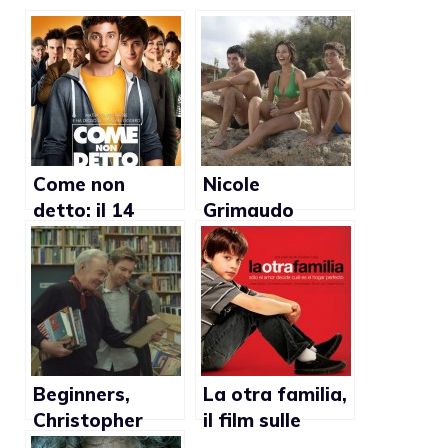
Come non
Nicole
detto: il 14
Grimaudo
settembre esce
favorevole alle
la commedia
adozioni gay
gay di
Silvestrini
Beginners,
La otra familia,
Christopher
il film sulle
Plummer: “Il
adozioni gay di