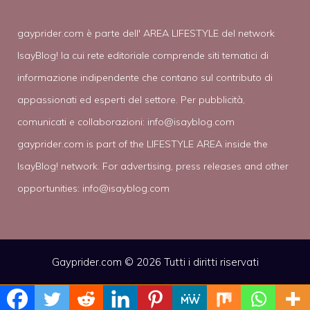
gayprider.com è parte dell' AREA LIFESTYLE del network
IsayBlog! la cui rete editoriale comprende siti tematici di
informazione indipendente che contano sul contributo di
appassionati ed esperti del settore. Per pubblicità,
comunicati e collaborazioni:
info@isayblog.com
gayprider.com is part of the LIFESTYLE AREA inside the
IsayBlog! network. For advertising, press releases and other
opportunities:
info@isayblog.com
Gayprider.com © 2026 Tutti i diritti riservati