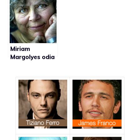
coming out del
Gustavo Loza
mio
personaggio
l’ha liberato”
Miriam
Margolyes odia
interpretare
lesbiche