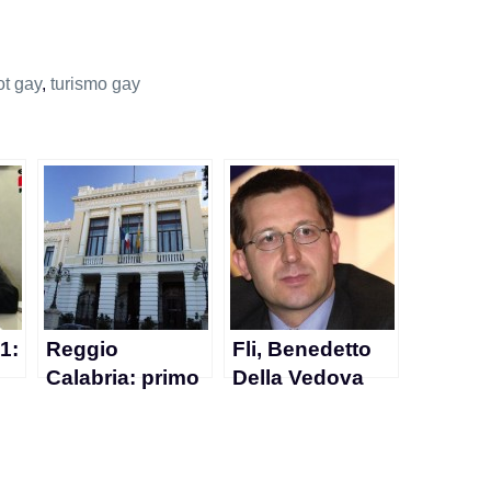
ot gay
,
turismo gay
1:
Reggio
Fli, Benedetto
Calabria: primo
Della Vedova
ita
osservatorio
favorevole agli
sull’omofobia
insegnanti trans
ne
del Sud
nei licei italiani