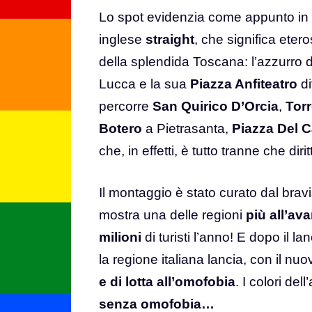
Lo spot evidenzia come appunto in 
inglese
straight
, che significa ete
della splendida Toscana: l’azzurro d
Lucca e la sua
Piazza Anfiteatro
d
percorre
San Quirico D’Orcia
,
Tor
Botero
a Pietrasanta,
Piazza Del
che, in effetti, è tutto tranne che dirit
Il montaggio è stato curato dal brav
mostra una delle regioni
più all’av
milioni
di turisti l’anno! E dopo il l
la regione italiana lancia, con il nu
e di lotta all’omofobia
. I colori de
senza omofobia…