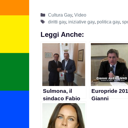
Categorie
Cultura Gay
,
Video
Tag
diritti gay
,
iniziative gay
,
politica gay
,
sp
Leggi Anche:
Sulmona, il
Europride 201
sindaco Fabio
Gianni
Federico: “I
Alemanno inv
gay?
tutti alla
Un’aberrazione
manifestazio