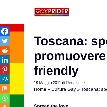
Vai
al
contenuto
Toscana: sp
promuovere 
friendly
19 Maggio 2011
di
Redazione
Home
»
Cultura Gay
»
Toscana: spo
Spread the love