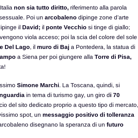
Italia
non sia tutto diritto,
riferimento alla parola
rosessuale. Poi un
arcobaleno
dipinge zone d’arte
ipinge il
David;
il
ponte Vecchio
si tinge di giallo;
ivengono viola acceso; poi la scia del colore del sole
re Del Lago
, il
muro di Baj
a Pontedera, la statua di
 Campo
a Siena per poi giungere alla
Torre di Pisa,
ta!
issimo
Simone Marchi
. La Toscana, quindi, si
anguardia
in tema di turismo gay, un giro d
i 70
ancio del sito dedicato proprio a questo tipo di mercato
ovissimo spot, un
messaggio positivo di tolleranza
ll’arcobaleno disegnano la speranza di un
futuro