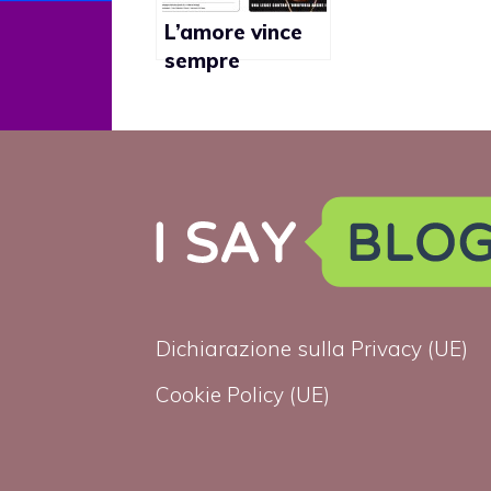
fermezza gli
atti di bullis
L’amore vince
anti-gay”
sempre
sull’odio, la
campagna per
la Giornata
contro
l’omofobia del
17 maggio
Dichiarazione sulla Privacy (UE)
Cookie Policy (UE)