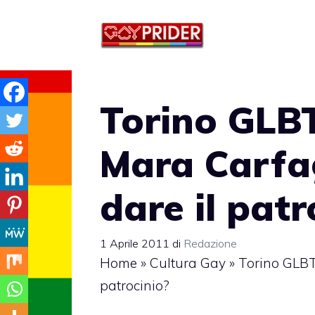
Vai
al
contenuto
Torino GLBT
Mara Carfa
dare il patr
1 Aprile 2011
di
Redazione
Home
»
Cultura Gay
»
Torino GLBT
patrocinio?