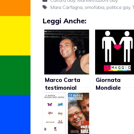
Cultura Gay
,
Manifestazioni Gay
Tag
Mara Carfagna
,
omofobia
,
politica gay
,
Leggi Anche:
Marco Carta
Giornata
testimonial
Mondiale
campagna
Omofobia
contro violenza
2011, Giorgio
omofoba
Napolitano:
(video)
“Occorre
denunciare c