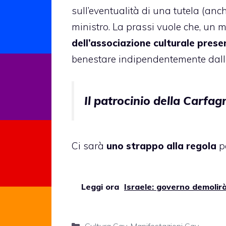
sull’eventualità di una tutela (an
ministro. La prassi vuole che, un 
dell’associazione culturale prese
benestare indipendentemente dalla
Il patrocinio della Carfa
Ci sarà
uno strappo alla regola
pe
Leggi ora
Israele: governo demolir
Categorie