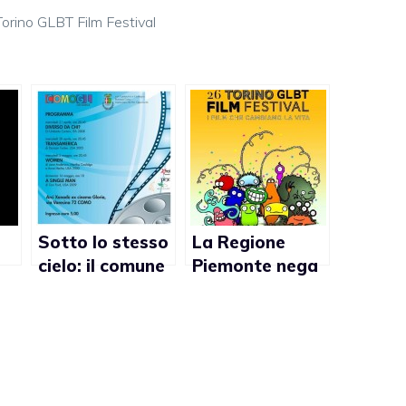
Torino GLBT Film Festival
Sotto lo stesso
La Regione
cielo: il comune
Piemonte nega
di Como nega il
il patrocinio al
patrocinio alla
Torino GLBT
rassegna gay
film Festival
on