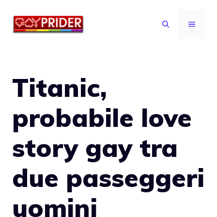
Vai
al
MENU
contenuto
Titanic,
probabile love
story gay tra
due passeggeri
uomini