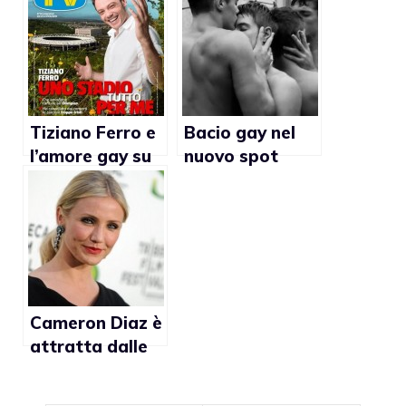
virale (VIDEO)
essere
omosessuali
Tiziano Ferro e
Bacio gay nel
l’amore gay su
nuovo spot
Tv Sorrisi &
Abercrombie &
Canzoni
Fitch
Cameron Diaz è
attratta dalle
donne ma non
può vivere