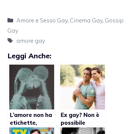
Categorie
Amore e Sesso Gay
,
Cinema Gay
,
Gossip
Gay
Tag
amore gay
Leggi Anche:
L’amore non ha
Ex gay? Non è
etichette,
possibile
campagna
smettere di