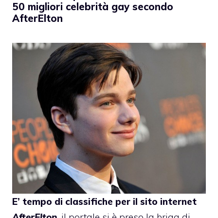
50 migliori celebrità gay secondo
AfterElton
E’ tempo di classifiche per il sito internet
AfterElton
, il portale si è preso la briga di