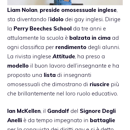
Liam Nolan
,
preside omosessuale inglese
,
sta diventando l’
idolo
dei gay inglesi. Dirige
la
Perry Beeches School
da tre anni e
attulamente la scuola è
balzata in cima
ad
ogni classifica per
rendimento
degli alunni.
La rivista inglese
Attitude
, ha preso a
modello
il buon lavoro dell’insegnante e ha
proposto una
lista
di insegnanti
omosessuali che dimostrano di
riuscire
più
che brillantemente nel loro ruolo educativo.
Ian McKellen
, il
Gandalf
del
Signore Degli
Anelli
è da tempo impegnato in
battaglie
per la conquista dei diritti gay e si è detto