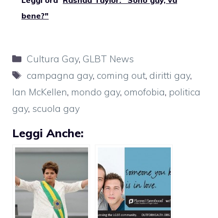
bene?"
Categorie
Cultura Gay
,
GLBT News
Tag
campagna gay
,
coming out
,
diritti gay
,
Ian McKellen
,
mondo gay
,
omofobia
,
politica
gay
,
scuola gay
Leggi Anche: