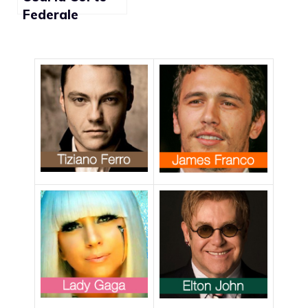
Federale
permette agli
studenti
d’indossare
magliette anti-
gay