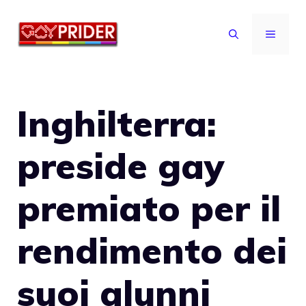
Vai
al
MENU
contenuto
Inghilterra:
preside gay
premiato per il
rendimento dei
suoi alunni