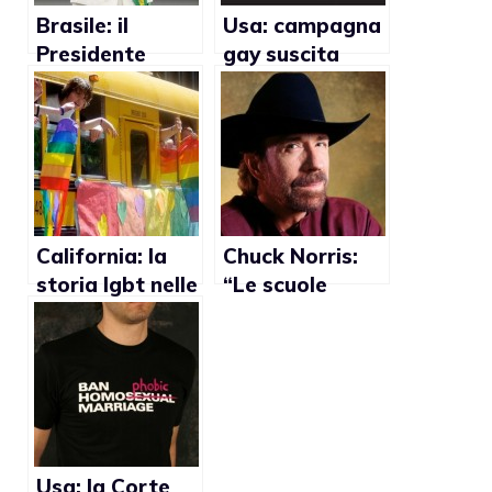
Brasile: il
Usa: campagna
Presidente
gay suscita
sospende
reazioni
campagna
omofobe
contro
l’omofobia nelle
scuole
California: la
Chuck Norris:
storia lgbt nelle
“Le scuole
scuole per
americane sono
combattere
troppo gay”
l’omofobia
Usa: la Corte