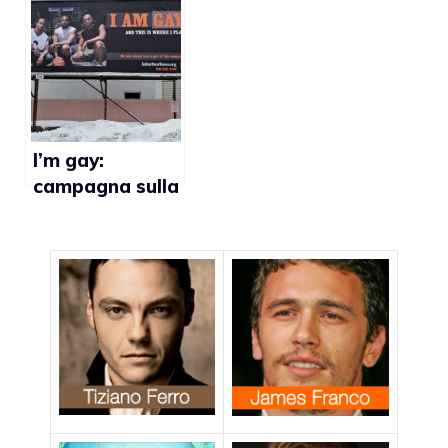
sarà espulsa
Europeo contro
la proposta di
legge che
criminalizza le
relazioni gay
I’m gay:
campagna sulla
prevenzione
dell’Aids nella
comunità
afroamericana
di Schenectady
(New York)