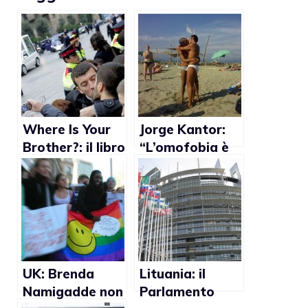
Where Is Your
Jorge Kantor:
Brother?: il libro
“L’omofobia è
che promette di
un disturbo
guarire
paranoico che
dall’omosessual
include il timore
ità
di diventare
omosessuale”
UK: Brenda
Lituania: il
Namigadde non
Parlamento