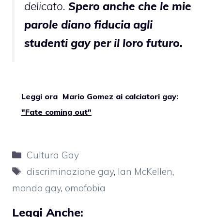
delicato.
Spero anche che le mie
parole diano fiducia agli
studenti gay per il loro futuro.
Leggi ora
Mario Gomez ai calciatori gay:
"Fate coming out"
Categorie
Cultura Gay
Tag
discriminazione gay
,
Ian McKellen
,
mondo gay
,
omofobia
Leggi Anche: