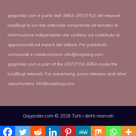
gayprider.com è parte dell' AREA LIFESTYLE del network
IsayBlog! la cui rete editoriale comprende siti tematici di
informazione indipendente che contano sul contributo di
appassionati ed esperti del settore. Per pubblicità,
comunicati e collaborazioni:
info@isayblog.com
gayprider.com is part of the LIFESTYLE AREA inside the
IsayBlog! network. For advertising, press releases and other
opportunities:
info@isayblog.com
Gayprider.com © 2026 Tutti i diritti riservati