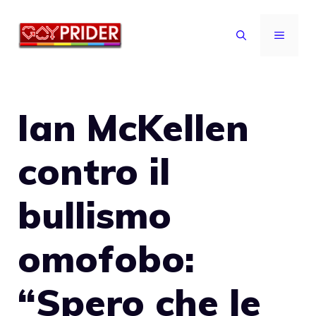
Vai
al
MENU
contenuto
Ian McKellen
contro il
bullismo
omofobo:
“Spero che le