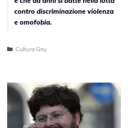
e che da anni si batte nella lotta
contro discriminazione violenza
e omofobia.
Categorie
Cultura Gay