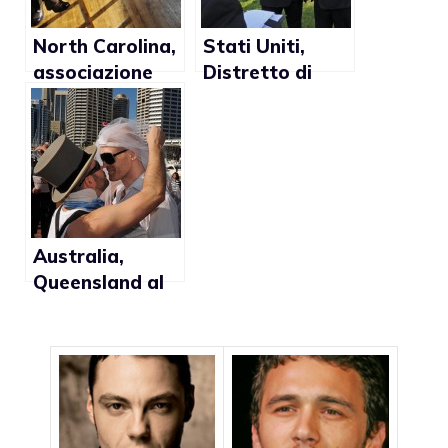
North Carolina,
Stati Uniti,
associazione
Distretto di
degli psicologi
Columbia
si oppone al
lavora a una
matrimonio gay
legge sul
divorzio lgbt
Australia,
Queensland al
voto per
legalizzare le
unioni
omosessuali