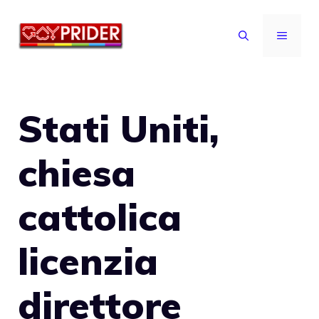
Vai
al
MENU
contenuto
Stati Uniti,
chiesa
cattolica
licenzia
direttore