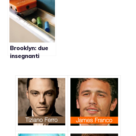
prenota
ottengono il
accidentalment
diritto di
e un seminario
partecipare
per curare i gay
assieme ad una
festa
scolastica
Brooklyn: due
insegnanti
licenziate
perché lesbiche