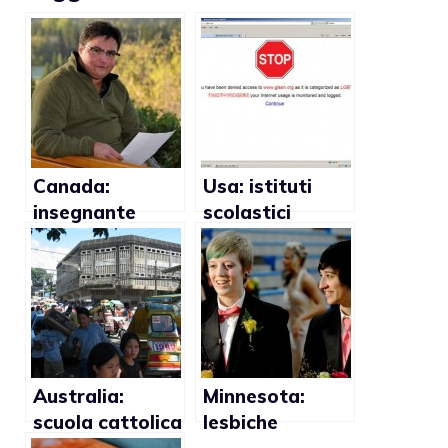
Canada:
Usa: istituti
insegnante
scolastici
licenziato
censurano siti
perché trans
gay
Australia:
Minnesota:
scuola cattolica
lesbiche