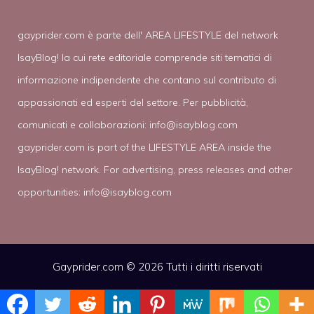
gayprider.com è parte dell' AREA LIFESTYLE del network
IsayBlog! la cui rete editoriale comprende siti tematici di
informazione indipendente che contano sul contributo di
appassionati ed esperti del settore. Per pubblicità,
comunicati e collaborazioni:
info@isayblog.com
gayprider.com is part of the LIFESTYLE AREA inside the
IsayBlog! network. For advertising, press releases and other
opportunities:
info@isayblog.com
Gayprider.com © 2026 Tutti i diritti riservati