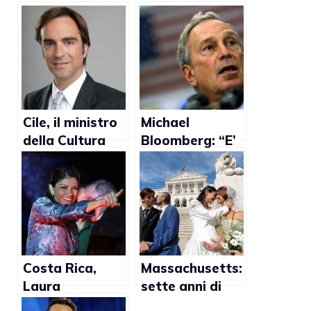
Cile, il ministro
Michael
della Cultura
Bloomberg: “E’
Luciano Cruz-
arrivato il
Coke
momento di
favorevole ai
approvare il
matrimoni gay
matrimonio
gay”
Costa Rica,
Massachusetts:
Laura
sette anni di
Chinchilla: “Non
matrimoni gay