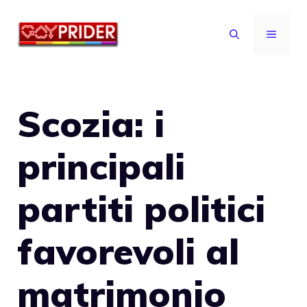
Vai
al
MENU
contenuto
Scozia: i
principali
partiti politici
favorevoli al
matrimonio