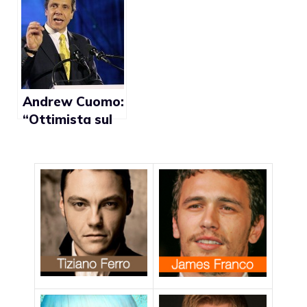
mi opporrò a
sentenze a
favore del
matrimonio
gay”
Andrew Cuomo:
“Ottimista sul
riconoscimento
delle nozze
gay”