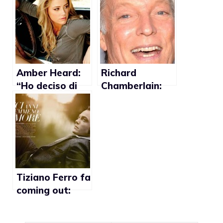
ragazzo
secondo il
National
Enquirer
Amber Heard:
Richard
“Ho deciso di
Chamberlain:
dire a tutti che
“Non consiglio
sono lesbica
agli attori di
per non vivere
fare coming
nella
out”
menzogna”
Tiziano Ferro fa
coming out:
“Voglio
innamorarmi di