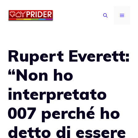
Vai
al
MENU
contenuto
Rupert Everett:
“Non ho
interpretato
007 perché ho
detto di essere