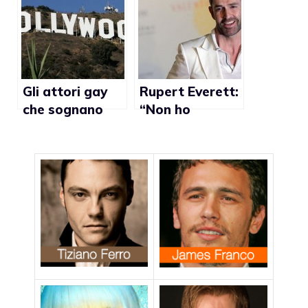
Gli attori gay
Rupert Everett:
che sognano
“Non ho
Hollywood
lavorato più ad
devono tenere
Hollywood
segreta la loro
dopo aver fatto
omosessualità
coming out”
se vogliono
ruoli da
protagonista