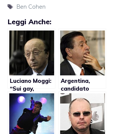
Tag
Ben Cohen
Leggi Anche:
Luciano Moggi:
Argentina,
“Sui gay,
candidato
Prandelli ha
presidente
sbagliato”
Eduardo
Duhalde vuole
sopprimere
legge sul