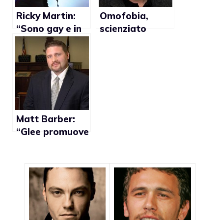
matrimonio gay
Ricky Martin:
Omofobia,
“Sono gay e in
scienziato
cerca dei miei
russo contro
diritti”
donne e gay per
evitare
l’estinzione
dell’umanità
Matt Barber:
“Glee promuove
i gay”