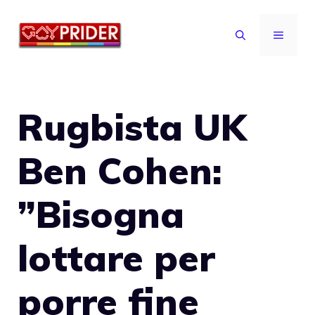
Vai
al
MENU
contenuto
Rugbista UK
Ben Cohen:
”Bisogna
lottare per
porre fine