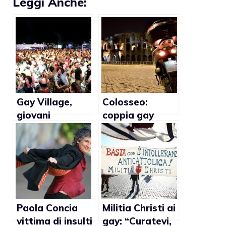
Leggi Anche:
Gay Village,
Colosseo:
giovani
coppia gay
aggrediti:
condannata per
“Andate via,
atti osceni
froci di merda”
Paola Concia
Militia Christi ai
vittima di insulti
gay: “Curatevi,