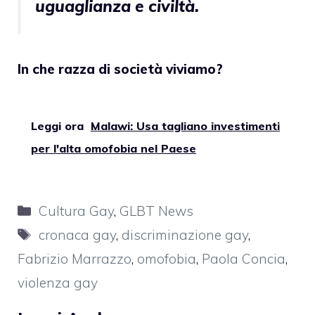
uguaglianza e civiltà.
In che razza di società viviamo?
Leggi ora
Malawi: Usa tagliano investimenti
per l'alta omofobia nel Paese
Categorie
Cultura Gay
,
GLBT News
Tag
cronaca gay
,
discriminazione gay
,
Fabrizio Marrazzo
,
omofobia
,
Paola Concia
,
violenza gay