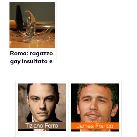
omofobi
non plagiate i
bimbi”
Roma: ragazzo
gay insultato e
colpito con
vetro a
Trastevere