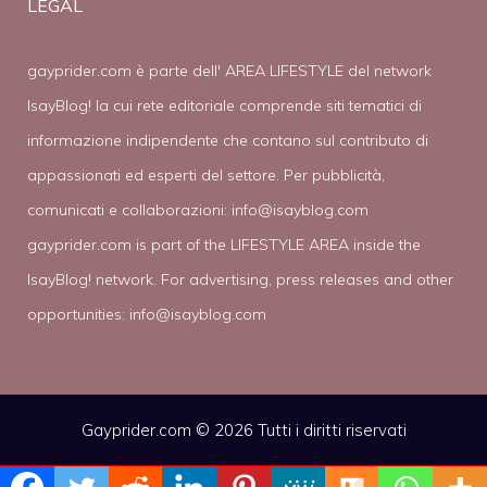
LEGAL
gayprider.com è parte dell' AREA LIFESTYLE del network
IsayBlog! la cui rete editoriale comprende siti tematici di
informazione indipendente che contano sul contributo di
appassionati ed esperti del settore. Per pubblicità,
comunicati e collaborazioni:
info@isayblog.com
gayprider.com is part of the LIFESTYLE AREA inside the
IsayBlog! network. For advertising, press releases and other
opportunities:
info@isayblog.com
Gayprider.com © 2026 Tutti i diritti riservati