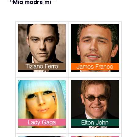
“Mia madre mi
ha aiutato ad
accettare la
mia
omosessualità”