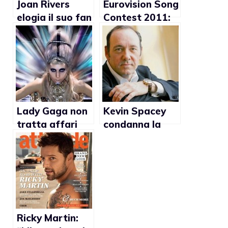
Joan Rivers
Eurovision Song
elogia il suo fan
Contest 2011:
club gay
Dana
International
rappresenterà
Israele
Lady Gaga non
Kevin Spacey
tratta affari
condanna la
con chi non
violenza
difende i diritti
omofoba
gay
contro gli
adolescenti gay
Ricky Martin: