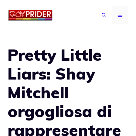
Vai
al
MENU
contenuto
Pretty Little
Liars: Shay
Mitchell
orgogliosa di
rappresentare