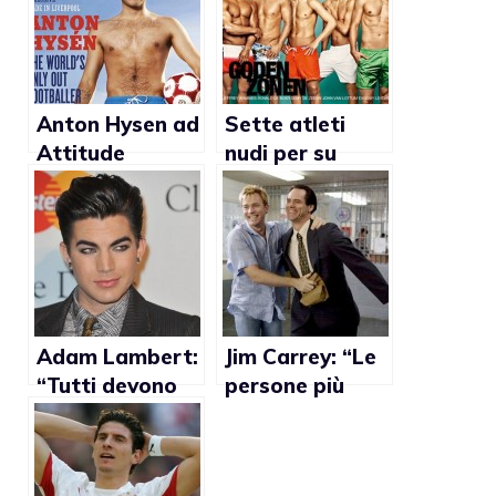
Anton Hysen ad
Sette atleti
Attitude
nudi per su
Magazine:
magazine
“L’omosessualit
olandese per
à è ancora un
invitare i
tabù nel calcio”
colleghi gay a
fare coming out
Adam Lambert:
Jim Carrey: “Le
“Tutti devono
persone più
essere
preziose della
semplicemente
mia vita sono
se stessi”
gay”