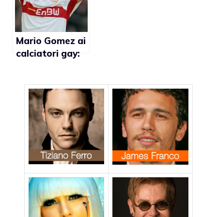
Mario Gomez ai
calciatori gay:
“Fate coming
out”