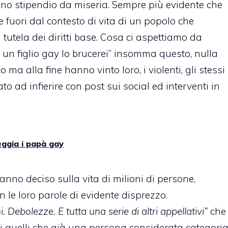
no stipendio da miseria. Sempre più evidente che
e fuori dal contesto di vita di un popolo che
tutela dei diritti base. Cosa ci aspettiamo da
 un figlio gay lo brucerei” insomma questo, nulla
ma alla fine hanno vinto loro, i violenti, gli stessi
o ad infierire con post sui social ed interventi in
ggia i papà gay
nno deciso sulla vita di milioni di persone,
le loro parole di evidente disprezzo.
 Debolezze. E tutta una serie di altri appellativi”
che
i quelli che già una persona considerata categori