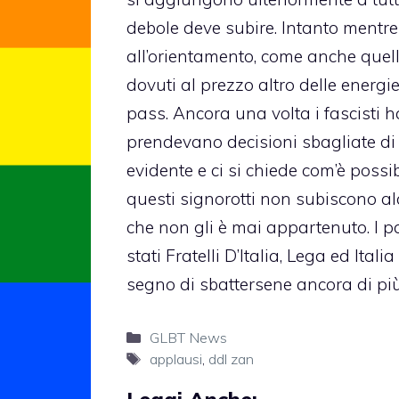
debole deve subire. Intanto mentre 
all’orientamento, come anche quelli
dovuti al prezzo altro delle energ
pass. Ancora una volta i fascisti h
prendevano decisioni sbagliate di 
evidente e ci si chiede com’è poss
questi signorotti non subiscono
che non gli è mai appartenuto. I p
stati Fratelli D’Italia, Lega ed Ita
segno di sbattersene ancora di più 
Categorie
GLBT News
Tag
applausi
,
ddl zan
Leggi Anche: