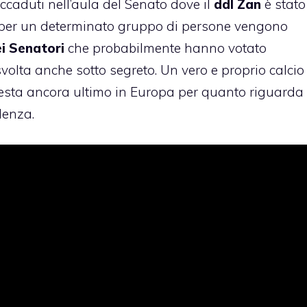
ccaduti nell’aula del Senato dove il
ddl Zan
è stato
ti per un determinato gruppo di persone vengono
ei Senatori
che probabilmente hanno votato
 svolta anche sotto segreto. Un vero e proprio calcio
esta ancora ultimo in Europa per quanto riguarda
olenza.