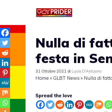
Vai
al
contenuto
Nulla di fat
festa in Se
31 Ottobre 2021
di
Lucia D'Antuono
Home
»
GLBT News
»
Nulla di fatt
Spread the love