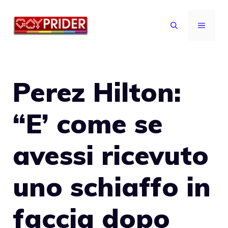
Vai
al
MENU
contenuto
Perez Hilton:
“E’ come se
avessi ricevuto
uno schiaffo in
faccia dopo