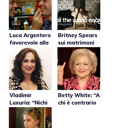
Luca Argentero
Britney Spears
favorevole alle
sui matrimoni
adozioni gay
gay: “Penso che
tutti
dovrebbero
essere trattati
allo stesso
modo”
Vladimir
Betty White: “A
Luxuria: “Nichi
chi è contrario
Vendola
alle unioni gay
premier? Non
dico di farsi gli
sottovaluto
affari propri”