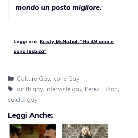
mondo un posto migliore.
Leggi ora
Kristy McNichol: “Ho 49 anni e
sono lesbica”
Categorie
Cultura Gay
,
Icone Gay
Tag
diritti gay
,
interviste gay
,
Perez Hilton
,
suicidi gay
Leggi Anche: