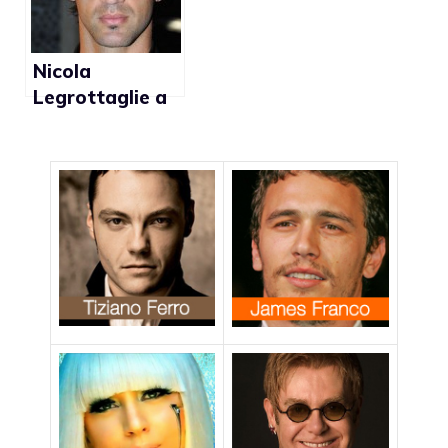
Nicola
Legrottaglie a
Domenica
Cinque: “Se
avessi un figlio
gay, non lo
emarginerei”