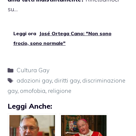
su…
Leggi ora
José Ortega Cano: "Non sono
frocio, sono normale"
Categorie
Cultura Gay
Tag
adozioni gay
,
diritti gay
,
discriminazione
gay
,
omofobia
,
religione
Leggi Anche: