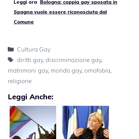
Leggi ora
Bologna: coppia gay sposata in
Spagna vuole essere riconosciuta dal
Comune
Categorie
Cultura Gay
Tag
diritti gay
,
discriminazione gay
,
matrimoni gay
,
mondo gay
,
omofobia
,
religione
Leggi Anche: