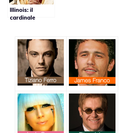
Illinois: il
cardinale
Francis George
contro i
matrimoni gay