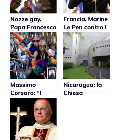
Nozze gay,
Francia, Marine
Papa Francesco
Le Pen contro i
e gli
matrimoni gay:
interrogativi
“Allora perchè
non
autorizziamo
anche la
poligamia?”
Massimo
Nicaragua: la
Corsaro: “I
Chiesa
matrimoni gay
cattolica si
hanno causato
oppone al
la crisi
matrimonio gay
economica in
Spagna”