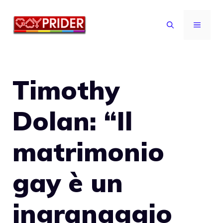
Vai
al
MENU
contenuto
Timothy
Dolan: “Il
matrimonio
gay è un
ingranaggio