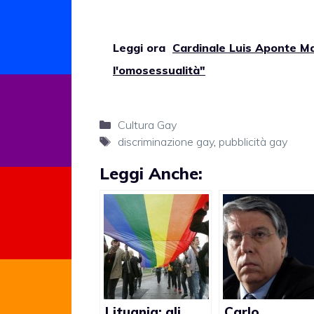
Leggi ora
Cardinale Luis Aponte Ma
l'omosessualità"
Categorie
Cultura Gay
Tag
discriminazione gay
,
pubblicità gay
Leggi Anche:
Lituania: gli
Carlo