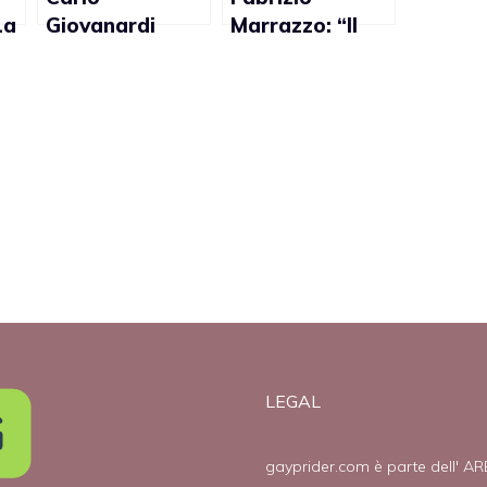
La
Giovanardi
Marrazzo: “Il
contro la
nuovo spot
pubblicità gay
della Mercedes
e
dell’Ikea: “E’
discrimina i
da
offensiva, di
gay”
cattivo gusto”
LEGAL
gayprider.com è parte dell' AR