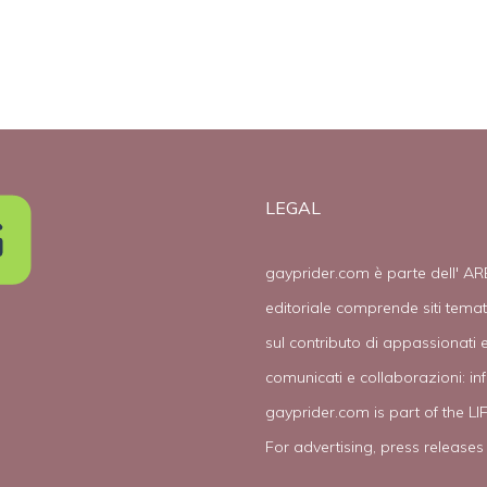
l’omofobia
LEGAL
gayprider.com è parte dell' AR
editoriale comprende siti tema
sul contributo di appassionati e
comunicati e collaborazioni:
in
gayprider.com is part of the L
For advertising, press releases