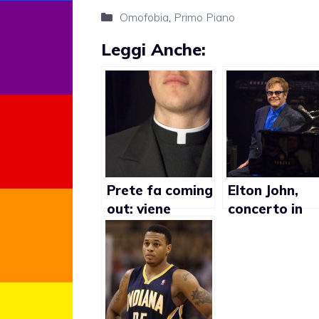
Categorie
Omofobia
,
Primo Piano
Leggi Anche:
Prete fa coming
Elton John,
out: viene
concerto in
cacciato
Russia contro
l’omofobia