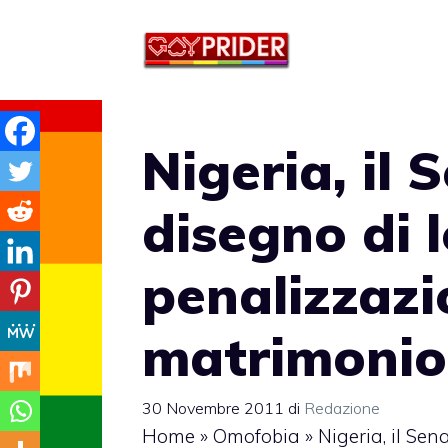
Vai
al
contenuto
Nigeria, il
disegno di 
penalizzazi
matrimonio
30 Novembre 2011
di
Redazione
Home
»
Omofobia
»
Nigeria, il Se