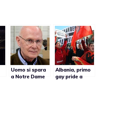
Uomo si spara
Albania, primo
a Notre Dame
gay pride a
contro i
Tirana in
matrimoni gay
occasione della
giornata
internazionale
contro