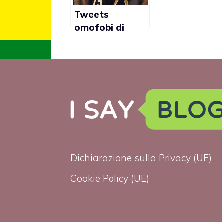
Tweets
omofobi di
Brandon Rush
cancellati: “Il
mio account è
stato violato”
Dichiarazione sulla Privacy (UE)
Cookie Policy (UE)