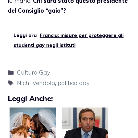
la mano.
Chi sarà stato questo presidente
del Consiglio “gaio”?
Leggi ora
Francia: misure per proteggere gli
studenti gay negli istituti
Categorie
Cultura Gay
Tag
Nichi Vendola
,
politica gay
Leggi Anche: