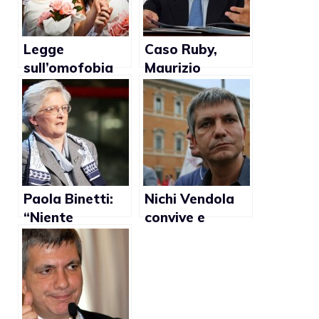
Legge
Caso Ruby,
sull’omofobia
Maurizio
bocciata: i
Gasparri:
commenti a
“Meglio il bunga
caldo
bunga che le
predilezioni gay
di Vendola”
Paola Binetti:
Nichi Vendola
“Niente
convive e
comunione ai
vorrebbe
peccatori gay
adottare un
come Nichi
bambino
Vendola”