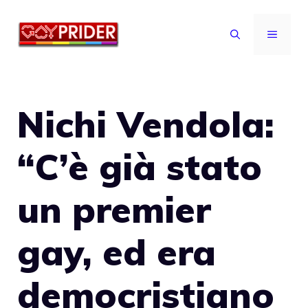
Vai
al
MENU
contenuto
Nichi Vendola:
“C’è già stato
un premier
gay, ed era
democristiano