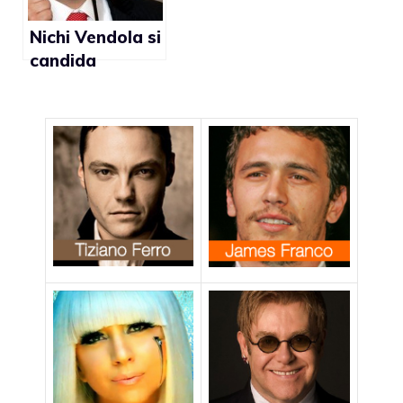
Nichi Vendola si
candida
premier. I gay
italiani hanno
trovato il loro
leader?