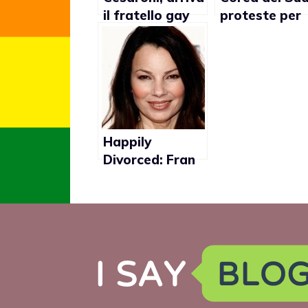
il fratello gay
proteste per
serie tv con t
coppie di
lesbiche
Happily
Divorced: Fran
Drescher sarà
una donna
divorziata dal
marito gay in
una sit-com