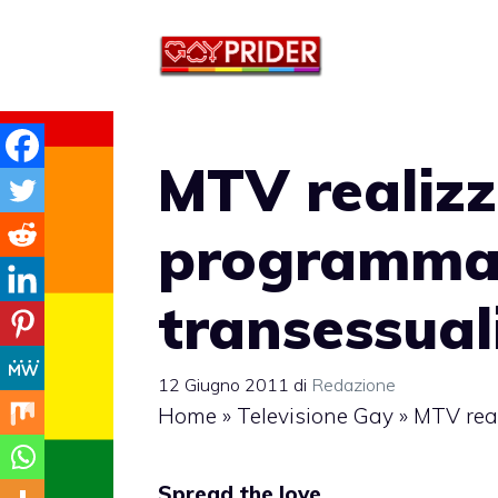
Vai
al
contenuto
MTV realizz
programma 
transessual
12 Giugno 2011
di
Redazione
Home
»
Televisione Gay
»
MTV rea
Spread the love