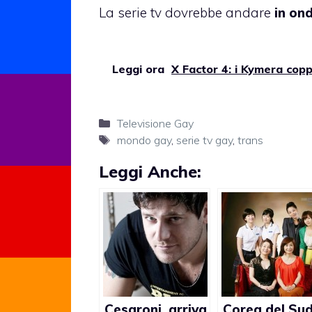
La serie tv dovrebbe andare
in ond
Leggi ora
X Factor 4: i Kymera coppi
Categorie
Televisione Gay
Tag
mondo gay
,
serie tv gay
,
trans
Leggi Anche:
Cesaroni, arriva
Corea del Sud