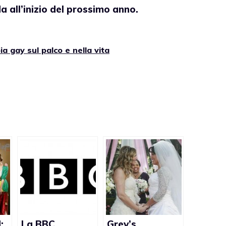
a all’inizio del prossimo anno.
a gay sul palco e nella vita
:
La BBC
Grey’s