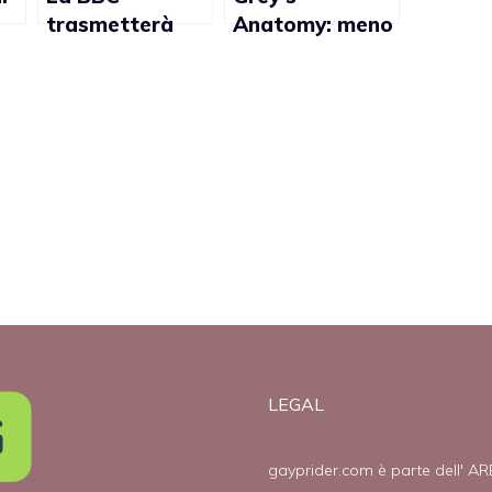
trasmetterà
Anatomy: meno
re
una serie tv gay
di una
settimana per il
matrimonio
lesbo
LEGAL
gayprider.com è parte dell' AR