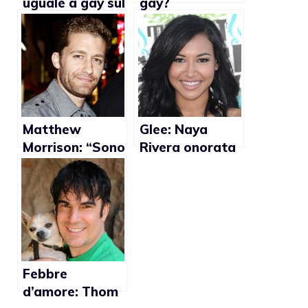
uguale a gay sul
gay?
serio?
Profondamente
legato ad
Alberto Tarallo
secondo la
Ferilli
Matthew
Glee: Naya
Morrison: “Sono
Rivera onorata
cresciuto
di interpretare
ballando e
una lesbica
cantando, ma
questo non vuol
dire che sono
gay”
Febbre
d’amore: Thom