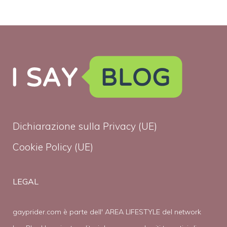
Dichiarazione sulla Privacy (UE)
Cookie Policy (UE)
LEGAL
gayprider.com è parte dell' AREA LIFESTYLE del network