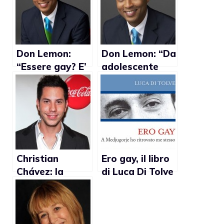
Don Lemon:
Don Lemon: “Da
“Essere gay? E’
adolescente
una cosa
pregavo per
normale”
non essere gay”
Christian
Ero gay, il libro
Chávez: la
di Luca Di Tolve
madre scriverà
un libro sul suo
coming out