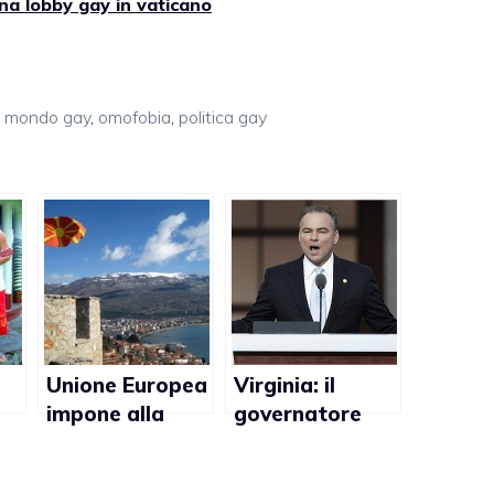
na lobby gay in vaticano
,
mondo gay
,
omofobia
,
politica gay
Unione Europea
Virginia: il
impone alla
governatore
Macedonia di
Tim Kaine e le
non
sue controverse