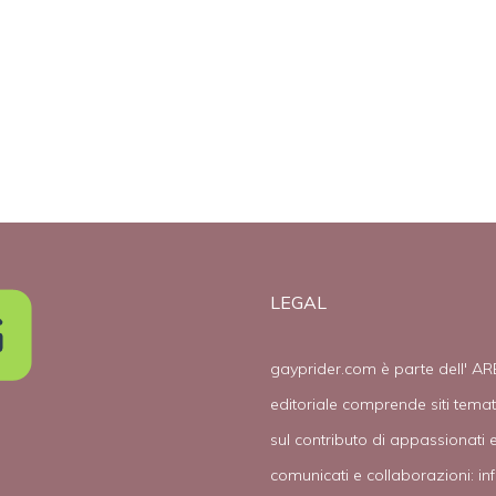
discriminare i
opinioni sulle
gay
adozioni gay
LEGAL
gayprider.com è parte dell' AR
editoriale comprende siti tema
sul contributo di appassionati e
comunicati e collaborazioni:
in