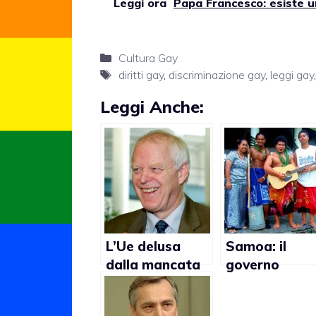
Leggi ora
Papa Francesco: esiste u
Categorie
Cultura Gay
Tag
diritti gay
,
discriminazione gay
,
leggi gay
Leggi Anche:
L’Ue delusa
Samoa: il
dalla mancata
governo
approvazione
consentirà i
della legge
rapporti gay