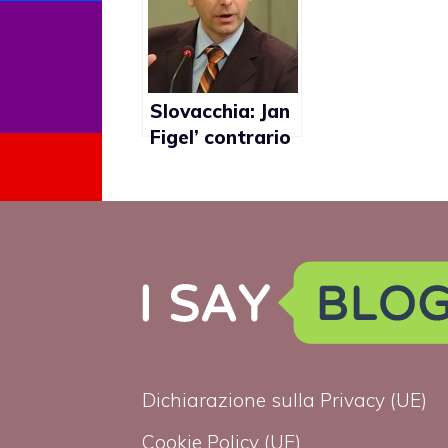
sull’omofobia
Slovacchia: Jan
Figel’ contrario
alle violenze ai
cattolici ma
tace sui gay
Dichiarazione sulla Privacy (UE)
Cookie Policy (UE)