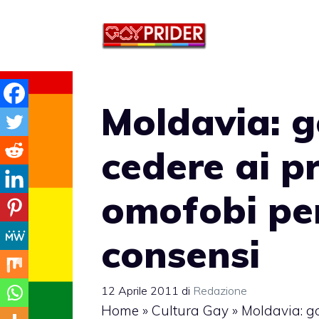
Vai
al
contenuto
Moldavia: g
cedere ai p
omofobi pe
consensi
12 Aprile 2011
di
Redazione
Home
»
Cultura Gay
»
Moldavia: go