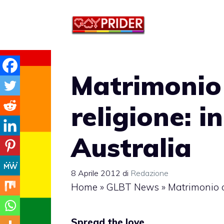
Vai
al
contenuto
Matrimonio
religione: i
Australia
8 Aprile 2012
di
Redazione
Home
»
GLBT News
»
Matrimonio o
Spread the love