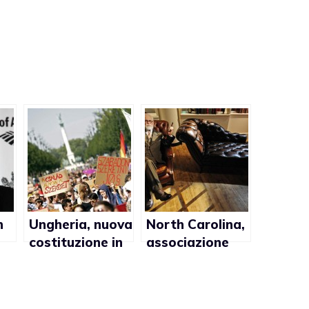
n
Ungheria, nuova
North Carolina,
costituzione in
associazione
ay
vigore: no al
degli psicologi
matrimonio gay
si oppone al
matrimonio gay