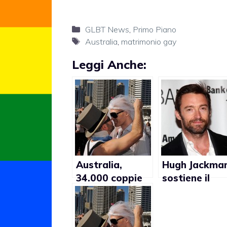
Categorie
GLBT News
,
Primo Piano
Tag
Australia
,
matrimonio gay
Leggi Anche:
Australia,
Hugh Jackma
34.000 coppie
sostiene il
gay presenti nel
matrimonio g
continente
in Australia