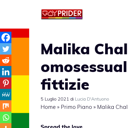
Vai
al
contenuto
Malika Chal
omosessuali
fittizie
5 Luglio 2021
di
Lucia D'Antuono
Home
»
Primo Piano
»
Malika Chalh
Spread the love