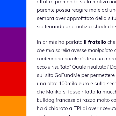
all’altro premendo sulla motivazio
parente possa reagire male ad una
sembra aver approfittato della sit
scatenando una notizia shock che h
In primis ha parlato
il fratello
che 
che mia sorella avesse manipolato a
contengono parole dette in un mome
ecco il risultato
” Quale risultato? D
sul sito GoFundMe per permettere a 
una oltre 100mila euro e sulla se
che Malika si fosse rifatta la mac
bulldog francese di razza molto c
ha dichiarato a TPI di aver ricevu