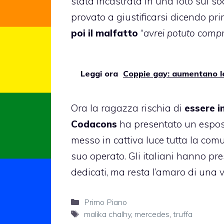
stata incastrata in una foto sui so
provato a giustificarsi dicendo pri
poi il malfatto
“
avrei potuto compr
Leggi ora
Coppie gay: aumentano le
Ora la ragazza rischia di
essere i
Codacons
ha presentato un espost
messo in cattiva luce tutta la com
suo operato. Gli italiani hanno p
dedicati, ma resta l’amaro di una 
Categorie
Primo Piano
Tag
malika chalhy
,
mercedes
,
truffa