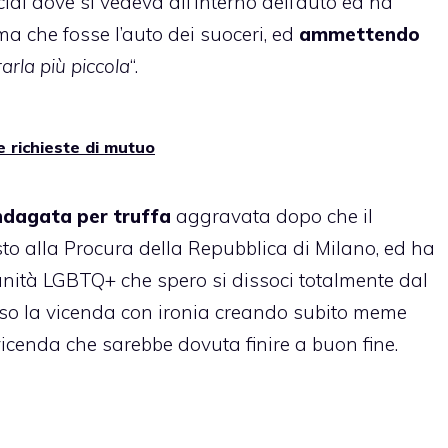
cial dove si vedeva all’interno dell’auto ed ha
ma che fosse l’auto dei suoceri, ed
ammettendo
arla più piccola
“.
 richieste di mutuo
ndagata per truffa
aggravata dopo che il
o alla Procura della Repubblica di Milano, ed ha
unità LGBTQ+ che spero si dissoci totalmente dal
reso la vicenda con ironia creando subito meme
vicenda che sarebbe dovuta finire a buon fine.