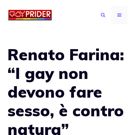
Vai
al
MENU
contenuto
Renato Farina:
“I gay non
devono fare
sesso, è contro
natura”