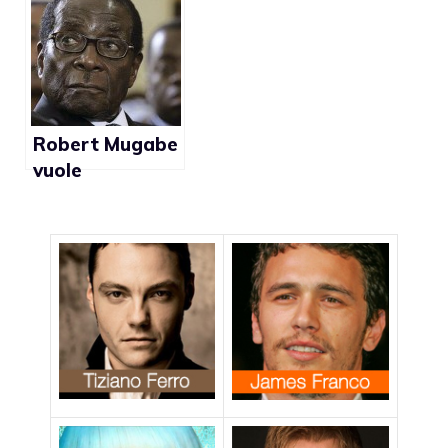
schifo”
per la mia
famiglia, per
l’Egitto”
Robert Mugabe
vuole
incontrare
l’Arcivescovo di
Canterbury per
spiegare le
opinioni sui gay