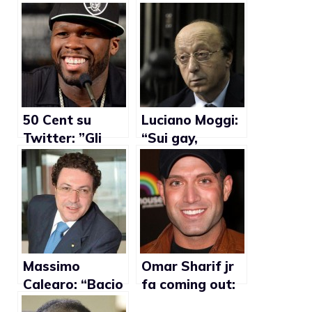
50 Cent su
Luciano Moggi:
Twitter: ”Gli
“Sui gay,
uomini che non
Prandelli ha
dormono con le
sbagliato”
donne
dovrebbero
solo uccidersi”
Massimo
Omar Sharif jr
Calearo: “Bacio
fa coming out:
gay mi fa
”Temo per me,