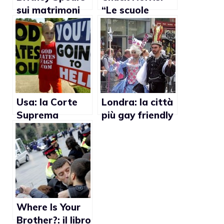
sui matrimoni
“Le scuole
gay: “Penso che
americane sono
tutti
troppo gay”
dovrebbero
essere trattati
allo stesso
modo”
Usa: la Corte
Londra: la città
Suprema
più gay friendly
approva le
d’Europa
proteste
omofobe ai
funerali di
militari
Where Is Your
Brother?: il libro