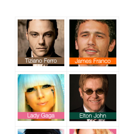
che promette di
guarire
dall’omosessual
ità