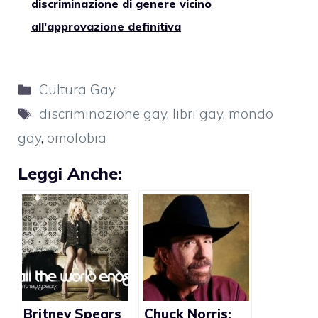
discriminazione di genere vicino
all'approvazione definitiva
Categorie
Cultura Gay
Tag
discriminazione gay
,
libri gay
,
mondo
gay
,
omofobia
Leggi Anche:
Britney Spears
Chuck Norris: