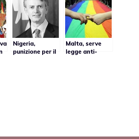
ova
Nigeria,
Malta, serve
n
punizione per il
legge anti-
matrimonio gay
discriminazione
ay
troppo dura
lgbt