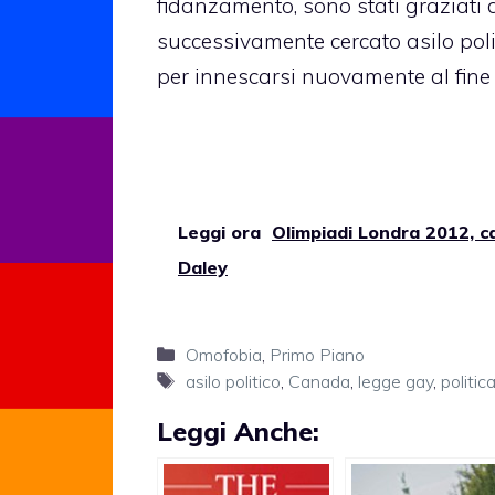
fidanzamento, sono stati graziati 
successivamente cercato asilo pol
per innescarsi nuovamente al fine 
Leggi ora
Olimpiadi Londra 2012, c
Daley
Categorie
Omofobia
,
Primo Piano
Tag
asilo politico
,
Canada
,
legge gay
,
politic
Leggi Anche: