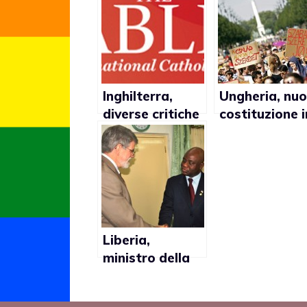
Inghilterra,
Ungheria, nu
diverse critiche
costituzione i
della Chiesa
vigore: no al
verso
matrimonio g
l’approvazione
del matrimonio
gay
Liberia,
ministro della
difesa
sottovaluta