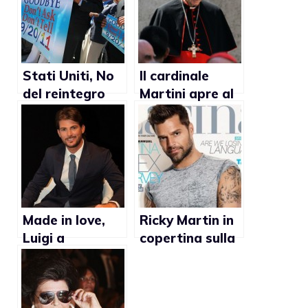
Stati Uniti, No
Il cardinale
del reintegro
Martini apre al
Don’t Ask Don’t
matrimonio gay
Tell da parte
dei
Repubblicani se
eletti
Made in love,
Ricky Martin in
Luigi a
copertina sulla
Gayprider: “A
rivista Latina di
Uomini e donne
febbraio
ci sono gay che