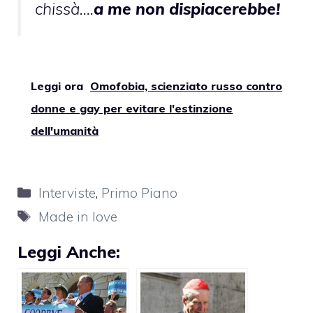
chissà….
a me non dispiacerebbe!
Leggi ora
Omofobia, scienziato russo contro
donne e gay per evitare l'estinzione
dell'umanità
Categorie
Interviste
,
Primo Piano
Tag
Made in love
Leggi Anche: