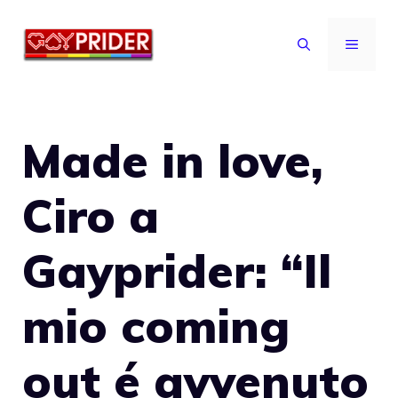
Vai
al
MENU
contenuto
Made in love,
Ciro a
Gayprider: “Il
mio coming
out é avvenuto