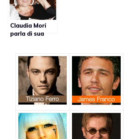
fingono di
essere etero”
Claudia Mori
parla di sua
figlia Rosalinda
Celentano:
“L’importante è
che lei sia
felice”