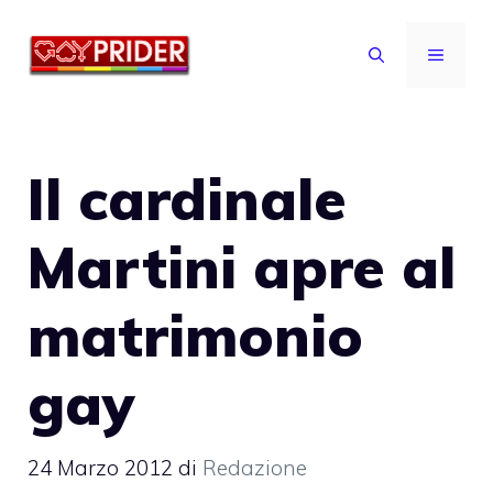
Vai
al
MENU
contenuto
Il cardinale
Martini apre al
matrimonio
gay
24 Marzo 2012
di
Redazione