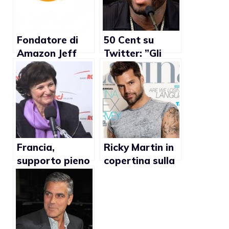
Fondatore di
50 Cent su
Amazon Jeff
Twitter: ”Gli
Bezos dona 2,5
uomini che non
milioni di dollari
dormono con le
per il
donne
matrimonio gay
dovrebbero
solo uccidersi”
Francia,
Ricky Martin in
supporto pieno
copertina sulla
del governo per
rivista Latina di
i diritti delle
febbraio
coppie gay