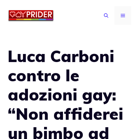
Vai
al
MENU
contenuto
Luca Carboni
contro le
adozioni gay:
“Non affiderei
un bimbo ad