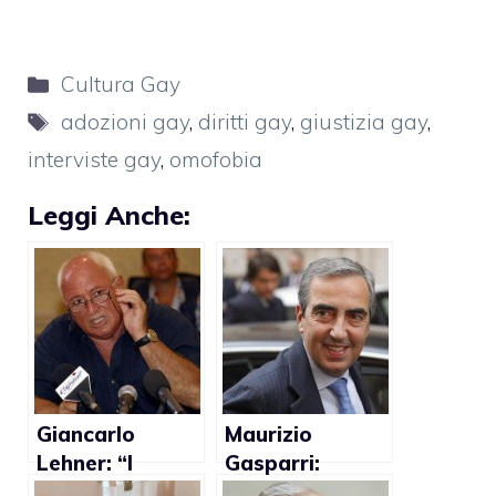
Categorie
Cultura Gay
Tag
adozioni gay
,
diritti gay
,
giustizia gay
,
interviste gay
,
omofobia
Leggi Anche:
Giancarlo
Maurizio
Lehner: “I
Gasparri:
rapporti tra
“L’unica