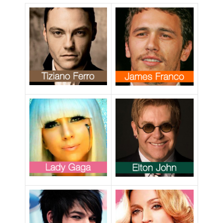
un’adozione ma
una
mercificazione
del corpo che
favorisce il
racket di semi e
di bambini”