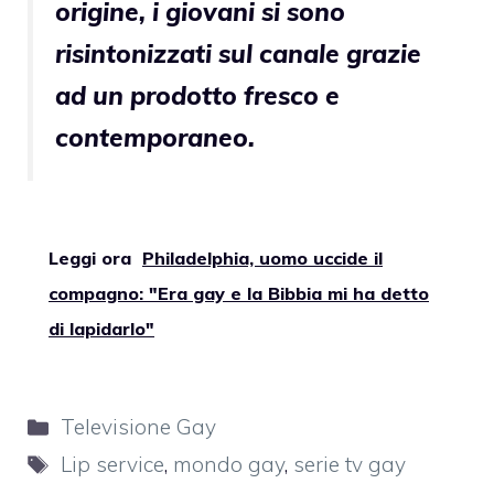
origine, i giovani si sono
risintonizzati sul canale grazie
ad un prodotto fresco e
contemporaneo.
Leggi ora
Philadelphia, uomo uccide il
compagno: "Era gay e la Bibbia mi ha detto
di lapidarlo"
Categorie
Televisione Gay
Tag
Lip service
,
mondo gay
,
serie tv gay