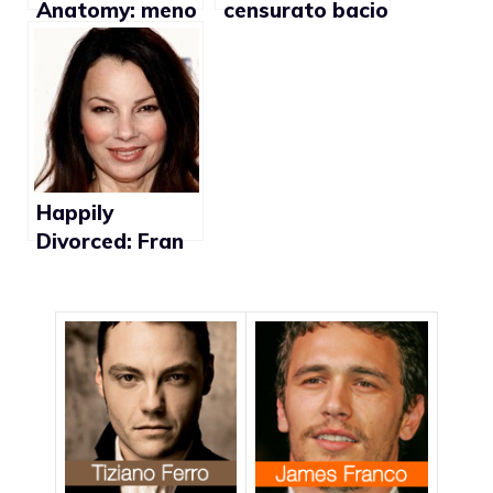
Anatomy: meno
censurato bacio
di una
gay ne I
settimana per il
Simpson
matrimonio
lesbo
Happily
Divorced: Fran
Drescher sarà
una donna
divorziata dal
marito gay in
una sit-com