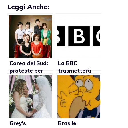
Leggi Anche:
Corea del Sud:
La BBC
proteste per
trasmetterà
serie tv con tre
una serie tv gay
coppie di
lesbiche
Grey’s
Brasile: