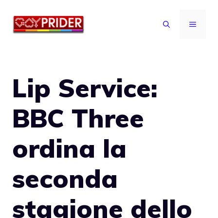
Vai
al
MENU
contenuto
Lip Service:
BBC Three
ordina la
seconda
stagione dello