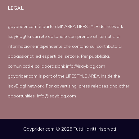
LEGAL
gayprider.com è parte dell' AREA LIFESTYLE del network
IsayBlog! la cui rete editoriale comprende siti tematici di
informazione indipendente che contano sul contributo di
appassionati ed esperti del settore. Per pubblicità,
comunicati e collaborazioni:
info@isayblog.com
gayprider.com is part of the LIFESTYLE AREA inside the
IsayBlog! network. For advertising, press releases and other
opportunities:
info@isayblog.com
Gayprider.com © 2026 Tutti i diritti riservati