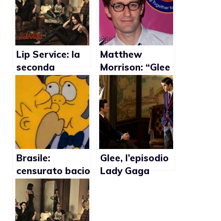
Lip Service: la
Matthew
seconda
Morrison: “Glee
stagione nel
è la serie tv più
2012 sulla BBC
gay del
momento”
Brasile:
Glee, l’episodio
censurato bacio
Lady Gaga
gay ne I
visto da GLAAD
Simpson