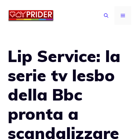
Vai
al
MENU
contenuto
Lip Service: la
serie tv lesbo
della Bbc
pronta a
scandalizzare