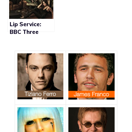
Lip Service:
BBC Three
ordina la
seconda
stagione dello
show