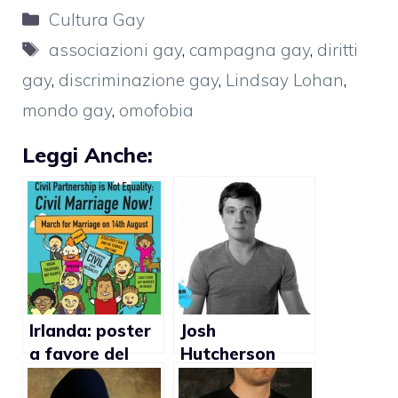
Categorie
Cultura Gay
Tag
associazioni gay
,
campagna gay
,
diritti
gay
,
discriminazione gay
,
Lindsay Lohan
,
mondo gay
,
omofobia
Leggi Anche:
Irlanda: poster
Josh
a favore del
Hutcherson
matrimonio gay
aderisce ad una