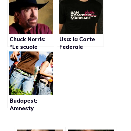
innesca le
campagna
polemiche
contro
l’omofobia
(video)
Chuck Norris:
Usa: la Corte
“Le scuole
Federale
americane sono
permette agli
troppo gay”
studenti
d’indossare
magliette anti-
gay
Budapest:
Amnesty
International
chiede il