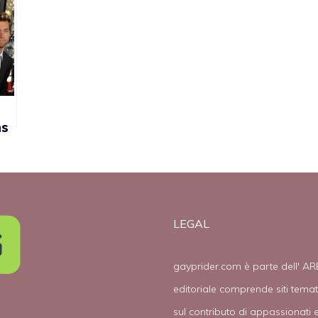
ns
LEGAL
gayprider.com è parte dell' AR
editoriale comprende siti tema
sul contributo di appassionati e