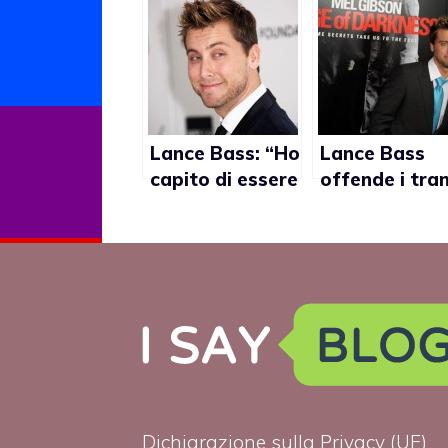
Lance Bass: “Ho
Lance Bass
capito di essere
offende i tra
gay a 5 anni”
in diretta tv
Dichiarazione sulla Privacy (UE)