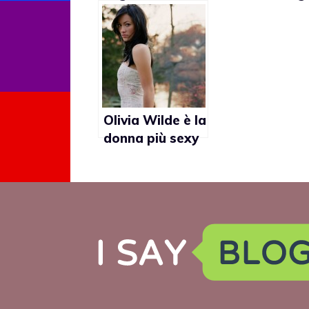
turistica
del 2011
secondo il
popolo lgbt
Olivia Wilde è la
donna più sexy
del pianeta per
le lesbiche