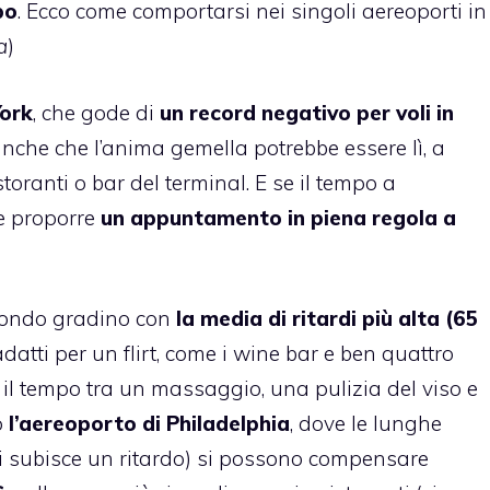
po
. Ecco come comportarsi nei singoli aereoporti in
a
)
York
, che gode di
un record negativo per voli in
 anche che l’anima gemella potrebbe essere lì, a
toranti o bar del terminal. E se il tempo a
e proporre
un appuntamento in piena regola a
condo gradino con
la media di ritardi più alta (65
datti per un flirt, come i wine bar e ben quattro
l tempo tra un massaggio, una pulizia del viso e
o
l’aereoporto di Philadelphia
, dove le lunghe
ei subisce un ritardo) si possono compensare