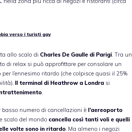
C
, nella zona più ricca di negozi e ristoranti (circa
obia verso i turisti gay
ta allo scalo di
Charles De Gaulle di Parigi
. Tra un
 di relax si può approfittare per consolare un
 per l’ennesimo ritardo (che colpisce quasi il 25%
lità).
Il terminal di Heathrow a Londra
si
 intrattenimento
.
er basso numero di cancellazioni è
l’aereoporto
e scalo del mondo
cancella così tanti voli e quelli
lle volte sono in ritardo
. Ma almeno i negozi