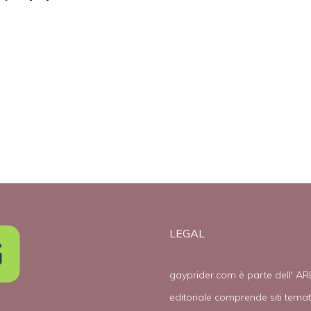
che si
più frequenti
comportano da
lettori di blog
gay
LEGAL
gayprider.com è parte dell' AR
editoriale comprende siti tema