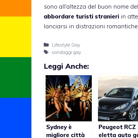
sono all’altezza del buon nome de
abbordare turisti stranieri
in atte
lanciarsi in distrazioni romantiche
Categorie
Lifestyle Gay
Tag
sondaggi gay
Leggi Anche:
Sydney è
Peugeot RCZ
migliore città
eletta auto g