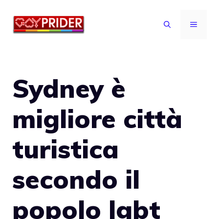
Vai
al
MENU
contenuto
Sydney è
migliore città
turistica
secondo il
popolo lgbt