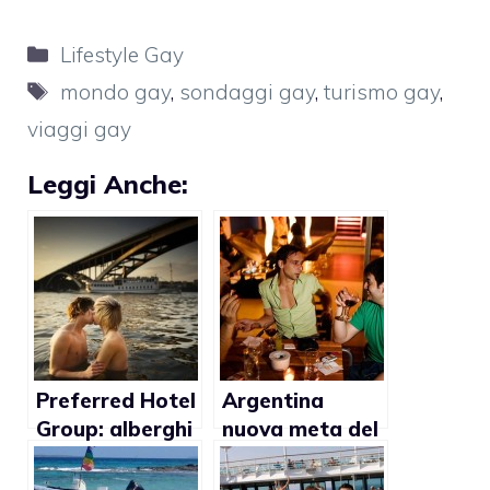
Categorie
Lifestyle Gay
Tag
mondo gay
,
sondaggi gay
,
turismo gay
,
viaggi gay
Leggi Anche:
Preferred Hotel
Argentina
Group: alberghi
nuova meta del
a misura di gay
turismo gay?