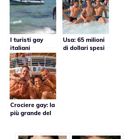
I turisti gay
Usa: 65 milioni
italiani
di dollari spesi
sceglieranno il
dai turisti gay
loro Paese per
nel 2010
le vacanze
estive
Crociere gay: la
più grande del
mondo partirà
da Fort
Lauderdale